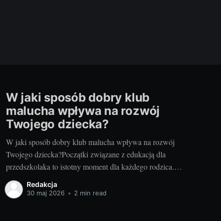
W jaki sposób dobry klub
malucha wpływa na rozwój
Twojego dziecka?
W jaki sposób dobry klub malucha wpływa na rozwój
Twojego dziecka?Początki związane z edukacją dla
przedszkolaka to istotny moment dla każdego rodzica.
Chodzi o to, aby wybrać najlepszy dla naszego dziecka
Redakcja
klub malucha. My, jako doświadczeni rodzice i blogerzy,
30 maj 2026
•
2 min read
chcielibyśmy podzielić się z Wami naszą wiedzą i
doświadczeniem, aby