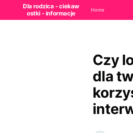
Dla rodzica - ciekaw
Home
ostki - informacje
Czy l
dla t
korzy
inter