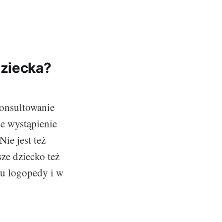
dziecka?
konsultowanie
e wystąpienie
ie jest też
ze dziecko też
 u logopedy i w