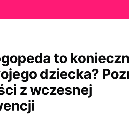
ogopeda to koniecz
wojego dziecka? Poz
ści z wczesnej
wencji