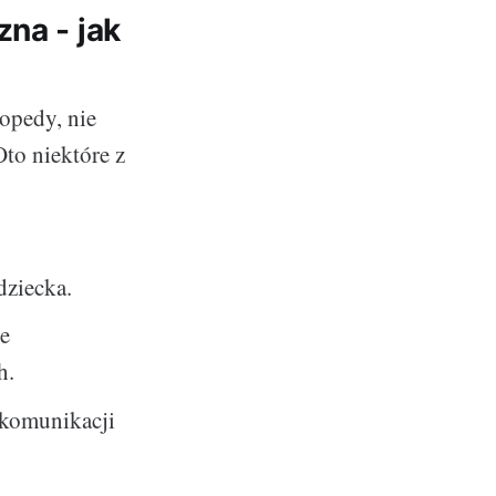
na - jak
opedy, nie
Oto niektóre z
ziecka.
ie
h.
 komunikacji