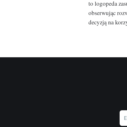
to logopeda zasu
obserwując rozw
decyzją na korzy
E