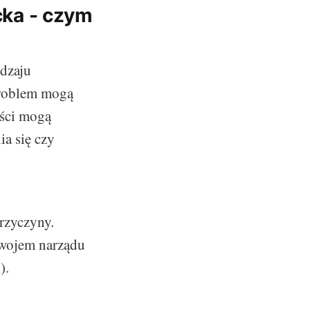
ka - czym
dzaju
Problem mogą
ości mogą
ia się czy
rzyczyny.
zwojem narządu
).