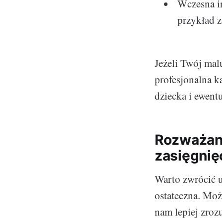
Wczesna i
przykład z
Jeżeli Twój ma
profesjonalna 
dziecka i ewentu
Rozważani
zasięgnię
Warto zwrócić u
ostateczna. Moż
nam lepiej zroz