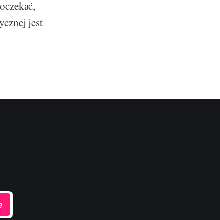
poczekać,
ycznej jest
e