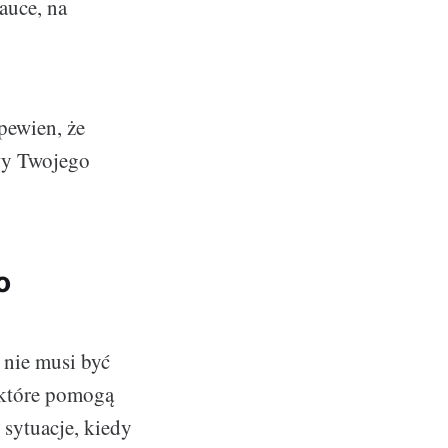
auce, na
pewien, że
wy Twojego
o
 nie musi być
 które pomogą
 sytuacje, kiedy