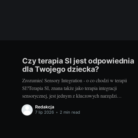
Czy terapia SI jest odpowiednia
dla Twojego dziecka?
Zrozumieć Sensory Integration - o co chodzi w terapii
SI?Terapia SI, znana także jako terapia integracji
sensorycznej, jest jednym z kluczowych narzędzi
wspierających rozwój dzieci. Koncentruje się na pomocy
Redakcja
dzieciom w uzyskaniu lepszej kontroli nad swoim ciałem
7 lip 2026
•
2 min read
oraz w zrozumieniu i procesowaniu informacji
sensorycznych, które odbierają poprzez zmysły. Terapia