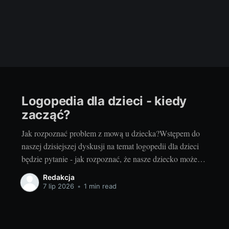
Logopedia dla dzieci - kiedy
zacząć?
Jak rozpoznać problem z mową u dziecka?Wstępem do
naszej dzisiejszej dyskusji na temat logopedii dla dzieci
będzie pytanie - jak rozpoznać, że nasze dziecko może
mieć problemy z mową? Warto już na wstępie zaznaczyć,
Redakcja
że nie każde opóźnienie w rozwoju mowy musi oznaczać
7 lip 2026
•
1 min read
poważny problem. Każde dziecko rozwija się