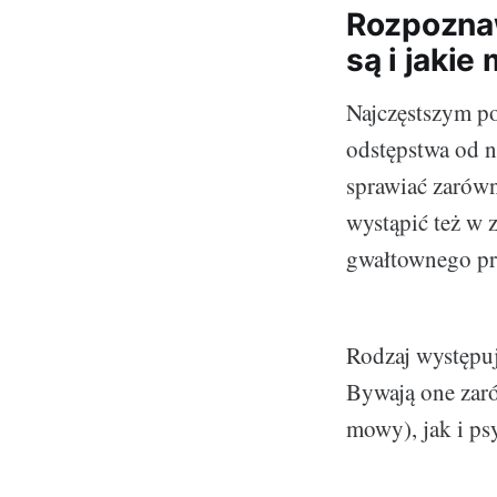
Rozpozna
są i jakie
Najczęstszym p
odstępstwa od 
sprawiać zarówn
wystąpić też w 
gwałtownego pr
Rodzaj występu
Bywają one zaró
mowy), jak i ps