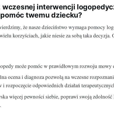
z wczesnej interwencji logopedycz
 pomóc twemu dziecku?
twierdzimy, że nasze dzieciństwo wymaga pomocy log
elu korzyściach, jakie niesie za sobą taka decyzja. 
opedy może pomóc w prawidłowym rozwoju mowy d
lna ocena i diagnoza pozwolą na wczesne rozpoznan
 i rozpoczęcie odpowiednich działań terapeutycznyc
ska więcej pewności siebie, poprawi swoją zdolność
.