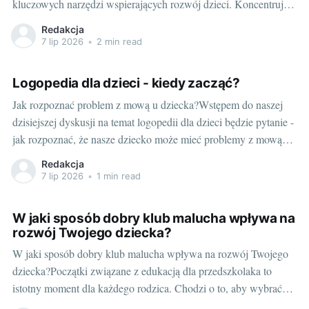
kluczowych narzędzi wspierających rozwój dzieci. Koncentruje
się na pomocy dzieciom w uzyskaniu lepszej kontroli nad swoim
Redakcja
ciałem oraz w zrozumieniu i procesowaniu informacji
7 lip 2026
•
2 min read
sensorycznych, które odbierają poprzez zmysły. Terapia
Logopedia dla dzieci - kiedy zacząć?
Jak rozpoznać problem z mową u dziecka?Wstępem do naszej
dzisiejszej dyskusji na temat logopedii dla dzieci będzie pytanie -
jak rozpoznać, że nasze dziecko może mieć problemy z mową?
Warto już na wstępie zaznaczyć, że nie każde opóźnienie w
Redakcja
rozwoju mowy musi oznaczać poważny problem. Każde dziecko
7 lip 2026
•
1 min read
rozwija się
W jaki sposób dobry klub malucha wpływa na
rozwój Twojego dziecka?
W jaki sposób dobry klub malucha wpływa na rozwój Twojego
dziecka?Początki związane z edukacją dla przedszkolaka to
istotny moment dla każdego rodzica. Chodzi o to, aby wybrać
najlepszy dla naszego dziecka klub malucha. My, jako