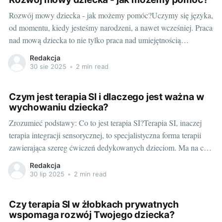
Rozwój mowy dziecka - jak możemy pomóc?Uczymy się języka,
od momentu, kiedy jesteśmy narodzeni, a nawet wcześniej. Praca
nad mową dziecka to nie tylko praca nad umiejętnością
mówienia, ale także nad umiejętnością zrozumienia, co jest
Redakcja
mówione. W tym artykule skupimy się na tym, jak możemy
30 sie 2025
•
2 min read
pomóc naszym maluchom rozwijać
Czym jest terapia SI i dlaczego jest ważna w
wychowaniu dziecka?
Zrozumieć podstawy: Co to jest terapia SI?Terapia SI, inaczej
terapia integracji sensorycznej, to specjalistyczna forma terapii
zawierająca szereg ćwiczeń dedykowanych dzieciom. Ma na celu
poprawę procesów przetwarzania bodźców sensorycznych
Redakcja
poprzez stymulację poszczególnych zmysłów dziecka. Integracja
30 lip 2025
•
2 min read
sensoryczna to proces, który pozwala osobie na prawidłową
interpretację i reakcję na bodźce pochodzące
Czy terapia SI w żłobkach prywatnych
wspomaga rozwój Twojego dziecka?