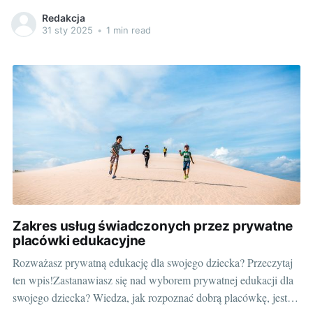
oficjalnie staje się częścią społeczności kościelnej. Ważną rolę
Redakcja
podczas tej uroczystości pełni również strój. Wybierając ubrania
31 sty 2025
•
1 min read
dla naszych maluszków, chcemy, aby były one nie tylko piękne,
Zakres usług świadczonych przez prywatne
placówki edukacyjne
Rozważasz prywatną edukację dla swojego dziecka? Przeczytaj
ten wpis!Zastanawiasz się nad wyborem prywatnej edukacji dla
swojego dziecka? Wiedza, jak rozpoznać dobrą placówkę, jest