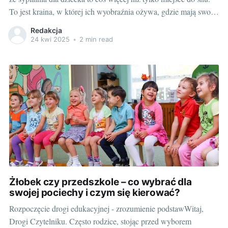
To jest kraina, w której ich wyobraźnia ożywa, gdzie mają swoją
przestrzeń do zabawy, nauki i odkrywania. Dobre skojarzenia z
Redakcja
łóżkiem i pokojem mogą przekładać się na zdrowe nawyki snu
24 kwi 2025
•
2 min read
Żłobek czy przedszkole – co wybrać dla
swojej pociechy i czym się kierować?
Rozpoczęcie drogi edukacyjnej - zrozumienie podstawWitaj,
Drogi Czytelniku. Często rodzice, stojąc przed wyborem