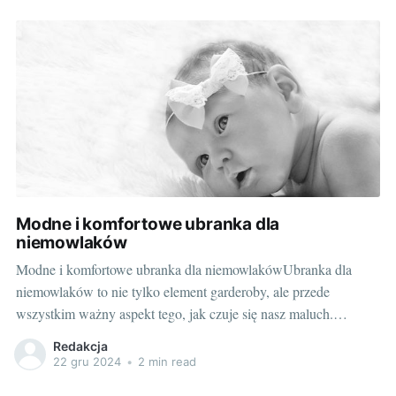
rekrutacji, metodą
Modne i komfortowe ubranka dla
niemowlaków
Modne i komfortowe ubranka dla niemowlakówUbranka dla
niemowlaków to nie tylko element garderoby, ale przede
wszystkim ważny aspekt tego, jak czuje się nasz maluch.
Dobierając odpowiednie ubrania możemy zapewnić mu komfort,
Redakcja
a jednocześnie stworzyć stylową stylizację. Ale jak to zrobić? Na
22 gru 2024
•
2 min read
co zwracać uwagę? Oto kilka porad. Wybieramy pierwsze