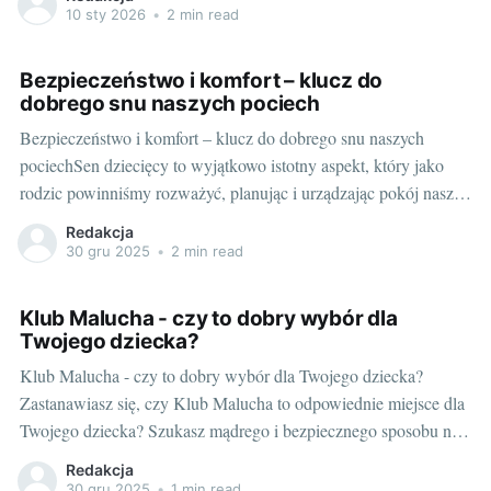
dziecka. Właściwie dobrane placówki edukacyjne mogą zaś
10 sty 2026
•
2 min read
przynieść wiele korzyści. Jak zatem zdecydować, które
przedszkole będzie odpowiednie dla Twojej pociechy?
Bezpieczeństwo i komfort – klucz do
dobrego snu naszych pociech
Bezpieczeństwo i komfort – klucz do dobrego snu naszych
pociechSen dziecięcy to wyjątkowo istotny aspekt, który jako
rodzic powinniśmy rozważyć, planując i urządzając pokój naszej
pociechy. Jego jakość bezpośrednio wpływa na rozwój naszych
Redakcja
maluchów. Dlaczego sen ma kluczowe znaczenie dla rozwoju
30 gru 2025
•
2 min read
dziecka?Zdrowy sen jest niezbędny dla prawidłowego rozwoju
naszych dzieci.
Klub Malucha - czy to dobry wybór dla
Twojego dziecka?
Klub Malucha - czy to dobry wybór dla Twojego dziecka?
Zastanawiasz się, czy Klub Malucha to odpowiednie miejsce dla
Twojego dziecka? Szukasz mądrego i bezpiecznego sposobu na
rozwijanie jego zdolności i umiejętności? Szanujesz jego
Redakcja
indywidualność, ale chcesz jednocześnie nauczyć go
30 gru 2025
•
1 min read