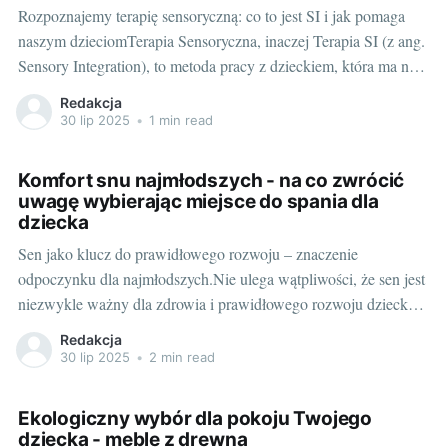
Rozpoznajemy terapię sensoryczną: co to jest SI i jak pomaga
naszym dzieciomTerapia Sensoryczna, inaczej Terapia SI (z ang.
Sensory Integration), to metoda pracy z dzieckiem, która ma na
celu poprawę przetwarzania i integracji bodźców sensorycznych.
Redakcja
Terapia ta jest kluczowym narzędziem w pracy terapeutów i
30 lip 2025
•
1 min read
specjalistów ds. rozwoju dzieci, pomagając w
Komfort snu najmłodszych - na co zwrócić
uwagę wybierając miejsce do spania dla
dziecka
Sen jako klucz do prawidłowego rozwoju – znaczenie
odpoczynku dla najmłodszych.Nie ulega wątpliwości, że sen jest
niezwykle ważny dla zdrowia i prawidłowego rozwoju dziecka.
Dla najmłodszych, ta forma wypoczynku ma szczególne
Redakcja
znaczenie. W czasie snu, organizm dzieci intensywnie pracuje
30 lip 2025
•
2 min read
nad regeneracją, przetwarzaniem nowych informacji, a także, co
równie ważne, nad
Ekologiczny wybór dla pokoju Twojego
dziecka - meble z drewna