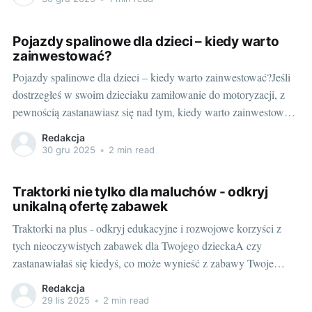
samodzielności i umiejętności społecznych? A może po prostu
potrzebujesz złapać
Pojazdy spalinowe dla dzieci – kiedy warto
zainwestować?
Pojazdy spalinowe dla dzieci – kiedy warto zainwestować?Jeśli
dostrzegłeś w swoim dzieciaku zamiłowanie do motoryzacji, z
pewnością zastanawiasz się nad tym, kiedy warto zainwestować
w pierwszy prawdziwy pojazd. Czy gokart na pedały dla
Redakcja
dorosłych to dobry pomysł dla młodego miłośnika szybkości i
30 gru 2025
•
2 min read
adrenaline? Dzisiejszy artykuł pomoże Ci odpowiedzieć na to
Traktorki nie tylko dla maluchów - odkryj
unikalną ofertę zabawek
Traktorki na plus - odkryj edukacyjne i rozwojowe korzyści z
tych nieoczywistych zabawek dla Twojego dzieckaA czy
zastanawiałaś się kiedyś, co może wynieść z zabawy Twoje
dziecko poza samo kierowanie modelem traktora? Tak, to nie jest
Redakcja
tylko zabawka. Spójrzmy na nie z innej perspektywy. Niezwykły
29 lis 2025
•
2 min read