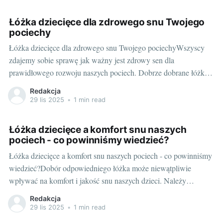
świat traktorków - czy my,
Łóżka dziecięce dla zdrowego snu Twojego
pociechy
Łóżka dziecięce dla zdrowego snu Twojego pociechyWszyscy
zdajemy sobie sprawę jak ważny jest zdrowy sen dla
prawidłowego rozwoju naszych pociech. Dobrze dobrane łóżka
dziecięce Chorzów mają kluczowe znaczenie. W tym artykule
Redakcja
przekażę Wam moją wiedzę i doświadczenie na temat wyboru
29 lis 2025
•
1 min read
odpowiedniego łóżka dla dziecka aby zapewnić mu zdrowy sen.
Pierwsze
Łóżka dziecięce a komfort snu naszych
pociech - co powinniśmy wiedzieć?
Łóżka dziecięce a komfort snu naszych pociech - co powinniśmy
wiedzieć?Dobór odpowiedniego łóżka może niewątpliwie
wpływać na komfort i jakość snu naszych dzieci. Należy
pamiętać, że sen ma kluczowe znaczenie dla prawidłowego
Redakcja
rozwoju dziecka. Stąd też wybór idealnego łóżka powinien być
29 lis 2025
•
1 min read
przemyślaną decyzją, uwzględniającą bezpieczeństwo,