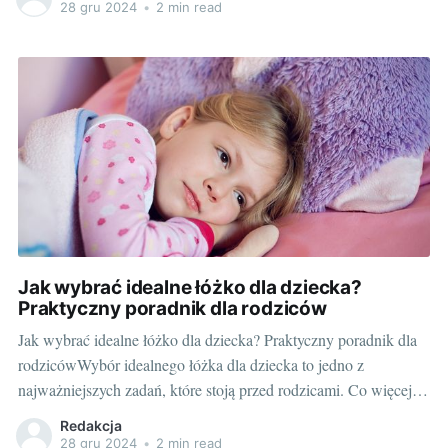
towarzyszyć dziecku przez lata? Jakie cechy powinno
28 gru 2024
•
2 min read
charakteryzować idealne łóżko dla przedszkolaka? Z
przyjemnością przygotowałem dla Was przewodnik, który
rozjaśni
Jak wybrać idealne łóżko dla dziecka?
Praktyczny poradnik dla rodziców
Jak wybrać idealne łóżko dla dziecka? Praktyczny poradnik dla
rodzicówWybór idealnego łóżka dla dziecka to jedno z
najważniejszych zadań, które stoją przed rodzicami. Co więcej,
to zadanie wymaga nie tylko dobrego gustu, ale także
Redakcja
świadomości odpowiedzialności, jaką pełnymy dla zdrowia i
28 gru 2024
•
2 min read