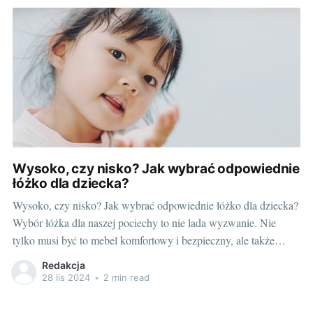
ubranka:
Wysoko, czy nisko? Jak wybrać odpowiednie
łóżko dla dziecka?
Wysoko, czy nisko? Jak wybrać odpowiednie łóżko dla dziecka?
Wybór łóżka dla naszej pociechy to nie lada wyzwanie. Nie
tylko musi być to mebel komfortowy i bezpieczny, ale także
przystosowany do wieku i potrzeb malucha. Wielu rodziców
Redakcja
zastanawia się, jakie łóżko będzie najwłaściwszym wyborem:
28 lis 2024
•
2 min read
niskie, wysokie, a może łóżka piętrowe