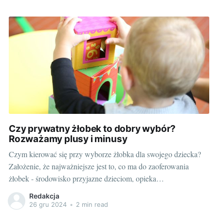
jeżeli chodzi o prywatny żłobek bielany, gdzie nacisk
Czy prywatny żłobek to dobry wybór?
Rozważamy plusy i minusy
Czym kierować się przy wyborze żłobka dla swojego dziecka?
Założenie, że najważniejsze jest to, co ma do zaoferowania
żłobek - środowisko przyjazne dzieciom, opieka
wykwalifikowanego personelu, odpowiednie warunki do nauki i
Redakcja
zabawy oraz bezpieczeństwo to podstawa. Wybierając placówkę
26 gru 2024
•
2 min read
dla swojego dziecka, warto zapoznać się z jej ofertą, zasady