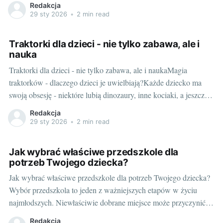
Redakcja
szkraba. Czy jednak autka na baterię mają coś więcej do
29 sty 2026
•
2 min read
zaoferowania poza czystą
Traktorki dla dzieci - nie tylko zabawa, ale i
nauka
Traktorki dla dzieci - nie tylko zabawa, ale i naukaMagia
traktorków - dlaczego dzieci je uwielbiają?Każde dziecko ma
swoją obsesję - niektóre lubią dinozaury, inne kociaki, a jeszcze
inne nie mogą oderwać się od pojazdów - ciężarówek, aut,
Redakcja
samolotów i oczywiście traktorków. Co sprawia, że nasze
29 sty 2026
•
2 min read
maluchy tak uwielbiają
Jak wybrać właściwe przedszkole dla
potrzeb Twojego dziecka?
Jak wybrać właściwe przedszkole dla potrzeb Twojego dziecka?
Wybór przedszkola to jeden z ważniejszych etapów w życiu
najmłodszych. Niewłaściwie dobrane miejsce może przyczynić
się do problemów adaptacyjnych oraz zahamować rozwój
Redakcja