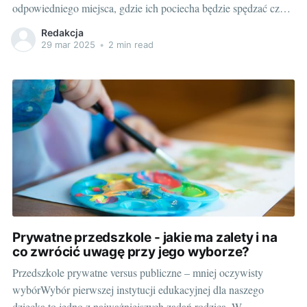
odpowiedniego miejsca, gdzie ich pociecha będzie spędzać czas,
zastanawiają się, co wybrać - żłobek czy przedszkole? Wybór
Redakcja
pomiędzy tymi dwoma instytucjami to niełatwe zadanie i
29 mar 2025
•
2 min read
wymaga przemyślenia. Porównanie żłobka i przedszkola - zalety
i wady każdej z
Prywatne przedszkole - jakie ma zalety i na
co zwrócić uwagę przy jego wyborze?
Przedszkole prywatne versus publiczne – mniej oczywisty
wybórWybór pierwszej instytucji edukacyjnej dla naszego
dziecka to jedno z najważniejszych zadań rodzica. W