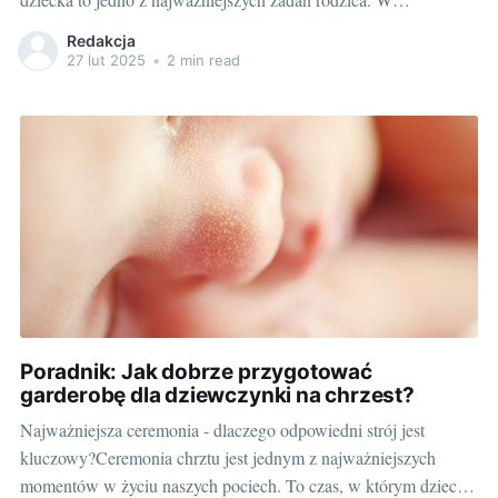
dzisiejszych czasach, kiedy prywatne przedszkola stają się coraz
Redakcja
bardziej popularne, wybór między publiczną a prywatną
27 lut 2025
•
2 min read
placówką staje się mniej oczywisty. Kilka lat temu większość
rodziców bez wahania posyłało swoje dzieci
Poradnik: Jak dobrze przygotować
garderobę dla dziewczynki na chrzest?
Najważniejsza ceremonia - dlaczego odpowiedni strój jest
kluczowy?Ceremonia chrztu jest jednym z najważniejszych
momentów w życiu naszych pociech. To czas, w którym dziecko