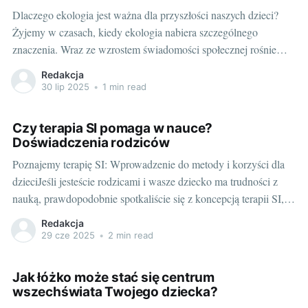
Dlaczego ekologia jest ważna dla przyszłości naszych dzieci?
Żyjemy w czasach, kiedy ekologia nabiera szczególnego
znaczenia. Wraz ze wzrostem świadomości społecznej rośnie
nasze zrozumienie, jak nasze codzienne wybory wpływają na
Redakcja
świat, w którym żyjemy. Jednym z obszarów, w którym możemy
30 lip 2025
•
1 min read
dokonywać świadomych, ekologicznych wyborów jest wybór
mebli dla naszych dzieci.
Czy terapia SI pomaga w nauce?
Doświadczenia rodziców
Poznajemy terapię SI: Wprowadzenie do metody i korzyści dla
dzieciJeśli jesteście rodzicami i wasze dziecko ma trudności z
nauką, prawdopodobnie spotkaliście się z koncepcją terapii SI,
czyli Integracji Sensorycznej. Jest to metoda terapeutyczna
Redakcja
skupiająca się na wspieraniu dzieci w prawidłowym
29 cze 2025
•
2 min read
przetwarzaniu bodźców sensorycznych, co w rezultacie może
pomóc w procesie
Jak łóżko może stać się centrum
wszechświata Twojego dziecka?