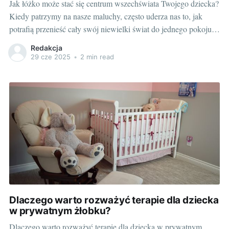
Jak łóżko może stać się centrum wszechświata Twojego dziecka?
Kiedy patrzymy na nasze maluchy, często uderza nas to, jak
potrafią przenieść cały swój niewielki świat do jednego pokoju, a
nierzadko nawet do jednego mebla. Dzieci mają szansę
Redakcja
przeżywać niezwykłe przygody bez wychodzenia z łóżka. A nie
29 cze 2025
•
2 min read
mówię tutaj tylko o
Dlaczego warto rozważyć terapie dla dziecka
w prywatnym żłobku?
Dlaczego warto rozważyć terapie dla dziecka w prywatnym