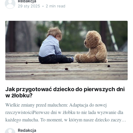
Redakcja
czasu – nie tylko śpią na nim, ale też czytają, rysują, a czasem
29 sty 2025
•
2 min read
nawet bawią się. Dlatego wybór właściwego
Jak przygotować dziecko do pierwszych dni
w żłobku?
Wielkie zmiany przed maluchem: Adaptacja do nowej
rzeczywistościPierwsze dni w żłobku to nie lada wyzwanie dla
każdego malucha. To moment, w którym nasze dziecko zaczyna
istotny etap swojego życia, kiedy po raz pierwszy będzie musiało
Redakcja