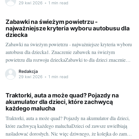
jak najwięcej radości i przygód. W tym kontekście, autko na
29 kwi 2026
•
1 min read
akumulator do 50 kg to
Zabawki na świeżym powietrzu -
najważniejsze kryteria wyboru autobusu dla
dziecka
Zabawki na świeżym powietrzu - najważniejsze kryteria wyboru
autobusu dla dziecka1. Znaczenie zabawek na świeżym
powietrzu dla rozwoju dzieckaZabawki to dla dzieci znacznie
więcej niż tylko przedmioty do zabawy. Ta rodzaj aktywności to
Redakcja
pomoc w rozwijaniu wielu umiejętności, takich jak koordynacja
29 kwi 2026
•
1 min read
ruchowa, myślenie przestrzenne, a także kreatywność i zdolności
społeczne.
Traktorki, auta a może quad? Pojazdy na
akumulator dla dzieci, które zachwycą
każdego malucha
Traktorki, auta a może quad? Pojazdy na akumulator dla dzieci,
które zachwycą każdego maluchaDzieci od zawsze uwielbiają
naśladować dorosłych. Nic więc dziwnego, że kolejka do zamka