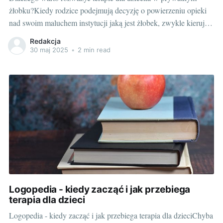
żłobku?Kiedy rodzice podejmują decyzję o powierzeniu opieki
nad swoim maluchem instytucji jaką jest żłobek, zwykle kierują
się kilkoma kluczowymi czynnikami. Często najważniejsza jest
Redakcja
lokalizacja, profesjonalny personel i atmosfera panująca w
30 maj 2025
•
2 min read
placówce. Coraz więcej rodziców zwraca jednak uwagę również
na dodatkowe usługi
Logopedia - kiedy zacząć i jak przebiega
terapia dla dzieci
Logopedia - kiedy zacząć i jak przebiega terapia dla dzieciChyba