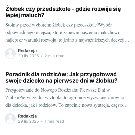
funkcjonalność, a także preferencje
Żłobek czy przedszkole - gdzie rozwija się
lepiej maluch?
Stoimy przed wyborem: żłobek czy przedszkole?Wybór
odpowiedniego miejsca, które zapewni naszemu maluchowi
najlepsze warunki rozwoju, to jedno z najważniejszych decyzji,
przed jakimi stanąć mogą młodzi rodzice. Wielu z nich
Redakcja
zastanawia się, czy lepszym rozwiązaniem jest żłobek czy
29 lis 2025
•
2 min read
przedszkole. Odpowiedź na to pytanie nie jest prosta, jak
mogłoby się wydawać.
Poradnik dla rodziców: Jak przygotować
swoje dziecko na pierwsze dni w żłobku?
Przygotowanie do Nowego Rozdziału: Pierwsze Dni w
ŻłobkuPierwsze dni w żłobku to ogromne wyzwanie zarówno
dla dziecka, jak i rodziców. To zupełnie nowa sytuacja, często
postrzegana jako trudna i wywołująca niepokój. Aby proces ten
Redakcja
przebiegał jak najłatwiej, warto wcześniej przygotować swoje
29 lis 2025
•
1 min read
dziecko na ten ważny moment w jego życiu. Aby