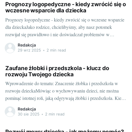
Prognozy logopedyczne - kiedy zwrócić się o
wczesne wsparcie dla dziecka
Prognozy logopedyczne - kiedy zwrócić się o wczesne wsparcie
dla dzieckaJako rodzice, chcielibyśmy, aby nasz potomek
rozwijał się prawidłowo i nie doświadczał problemów w
przyszłości. Dlatego kiedy zauważamy jakiekolwiek niepokojące
Redakcja
oznaki, zwykle reagujemy niezwłocznie. Ale jakie są objawy,
29 wrz 2025
•
2 min read
które mogą sugerować problemy z mową u dzieci? Gdzie, jak nie
w
Zaufane żłobki i przedszkola - klucz do
rozwoju Twojego dziecka
Wprowadzenie do tematu: Znaczenie żłobka i przedszkola w
rozwoju dzieckaMówiąc o wychowywaniu dzieci, nie można
pominąć istotnej roli, jaką odgrywają żłobki i przedszkola. Kiedy
maluchy zaczynają uczęszczać do przedszkola lub żłobka, na
Redakcja
horyzoncie otwiera się przed nimi całe morze nowych
30 sie 2025
•
2 min read
możliwości, w tym szereg wyzwań, które znacząco przyczyniają
się do
Rozwój mowy dziecka - jak możemy pomóc?