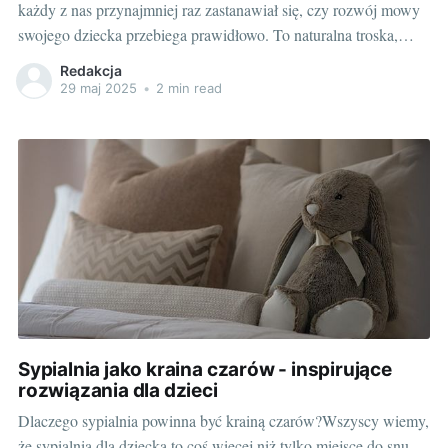
każdy z nas przynajmniej raz zastanawiał się, czy rozwój mowy
swojego dziecka przebiega prawidłowo. To naturalna troska,
wynikająca z chęci zapewnienia najmłodszym jak najbardziej
Redakcja
sprzyjających warunków do rozwoju. Tym samym, rodzice
29 maj 2025
•
2 min read
bardzo często szukają wsparcia w zakresie logopedii. Aby
pomóc
Sypialnia jako kraina czarów - inspirujące
rozwiązania dla dzieci
Dlaczego sypialnia powinna być krainą czarów?Wszyscy wiemy,
że sypialnia dla dziecka to coś więcej niż tylko miejsce do snu.