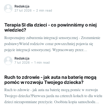
dotyczących mowy dziecka z logopedą. Wszak nie każde
Redakcja
wystąpienie problemów z mową oznacza, iż będzie konieczna
27 lut 2026
•
2 min read
wieloletnia terapia. Nie jest też prawdą, że jeżeli w rodzinie nikt
Terapia SI dla dzieci - co powinniśmy o niej
wiedzieć?
Rozpoznajmy zaburzenia integracji sensorycznej - Zrozumienie
podstawyWśród rodziców coraz powszechniej pojawia się
pojęcie integracji sensorycznej. Wypracowany przez
amerykańską terapeutkę A. Jean Ayres termin oznacza proces,
Redakcja
który pozwala naszemu organizmowi prawidłowo reagować na
7 lut 2026
•
1 min read
bodźce ze środowiska. Jeżeli proces ten zboczy z właściwej
ścieżki, mówimy o zaburzeniach integracji sensorycznej.
Ruch to zdrowie - jak auta na baterię mogą
Najprościej mówiąc, nasz
pomóc w rozwoju Twojego dziecka?
Ruch to zdrowie - jak auta na baterię mogą pomóc w rozwoju
Twojego dziecka?Pierwsza jazda na czterech kołach to dla wielu
dzieci niezapomniane przeżycie. Osobista kopia samochodu
rodziców czy ulubionej postaci z bajki to marzenie niejednego