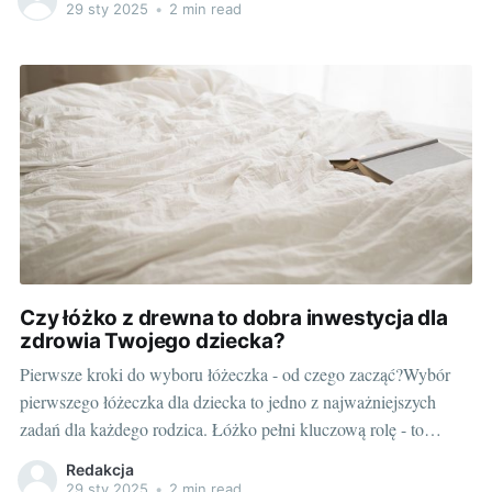
radzić sobie samodzielnie w nowym, nieznanym środowisku.
29 sty 2025
•
2 min read
Adaptacja do nowych warunków nie zawsze jest łatwa,
Czy łóżko z drewna to dobra inwestycja dla
zdrowia Twojego dziecka?
Pierwsze kroki do wyboru łóżeczka - od czego zacząć?Wybór
pierwszego łóżeczka dla dziecka to jedno z najważniejszych
zadań dla każdego rodzica. Łóżko pełni kluczową rolę - to
miejsce, gdzie nasz maluch spędzi wiele godzin snu i
Redakcja
odpoczynku. Za wybór odpowiednich mebli odpowiadamy my,
29 sty 2025
•
2 min read