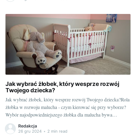
prawidłowego rozwoju naszych maluchów. Czy zastanawialiście
się kiedyś, jak
Jak wybrać żłobek, który wesprze rozwój
Twojego dziecka?
Jak wybrać żłobek, który wesprze rozwój Twojego dziecka?Rola
żłobka w rozwoju malucha - czym kierować się przy wyborze?
Wybór najodpowiedniejszego żłobka dla malucha bywa
niełatwym zadaniem dla każdego rodzica. W końcu to miejsce
Redakcja
będzie miało kluczowy wpływ na rozwój dziecka. Szczególnie,
26 gru 2024
•
2 min read