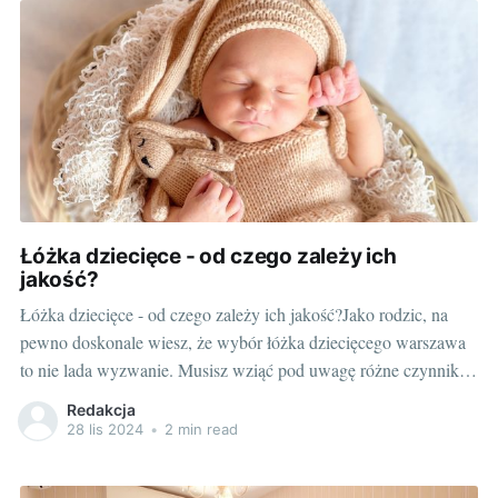
Łóżka dziecięce - od czego zależy ich
jakość?
Łóżka dziecięce - od czego zależy ich jakość?Jako rodzic, na
pewno doskonale wiesz, że wybór łóżka dziecięcego warszawa
to nie lada wyzwanie. Musisz wziąć pod uwagę różne czynniki,
aby upewnić się, że twój maluch będzie miał komfort i
Redakcja
bezpieczne miejsce do snu. Ale skąd wiedzieć, które łóżko jest
28 lis 2024
•
2 min read
najlepsze?