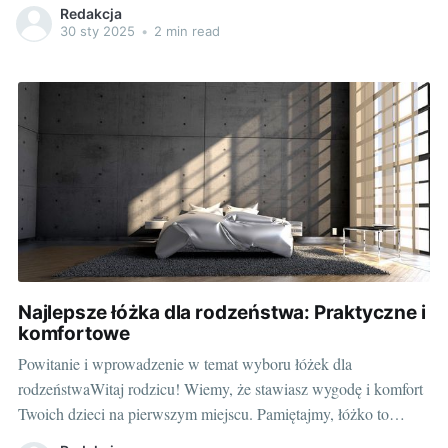
kluczowa. Przyjrzyjmy się bliżej, dlaczego rodzice decydują się
Redakcja
na prywatne placówki i jak zorientować się w ich ofercie.
30 sty 2025
•
2 min read
Powody wyboru prywatnej placówki edukacyjnejPierwszym i
najważniejszym powodem
Najlepsze łóżka dla rodzeństwa: Praktyczne i
komfortowe
Powitanie i wprowadzenie w temat wyboru łóżek dla
rodzeństwaWitaj rodzicu! Wiemy, że stawiasz wygodę i komfort
Twoich dzieci na pierwszym miejscu. Pamiętajmy, łóżko to
miejsce, gdzie nasze pociechy spędzają dużą część swojego