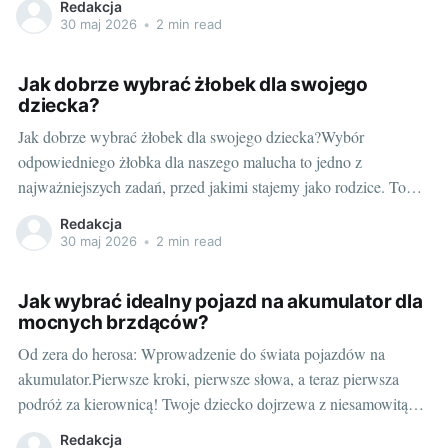
Redakcja
doświadczeni rodzice i blogerzy, chcielibyśmy podzielić się z
30 maj 2026
•
2 min read
Wami naszą wiedzą i doświadczeniem, aby
Jak dobrze wybrać żłobek dla swojego
dziecka?
Jak dobrze wybrać żłobek dla swojego dziecka?Wybór
odpowiedniego żłobka dla naszego malucha to jedno z
najważniejszych zadań, przed jakimi stajemy jako rodzice. To
decyzja, która znacznie wpłynie na rozwój i kształtowanie się
Redakcja
osobowości naszej pociechy. Ale jak dobrze wybrać żłobek dla
30 maj 2026
•
2 min read
swojego dziecka i na co zwrócić uwagę? Odpowiedzi
Jak wybrać idealny pojazd na akumulator dla
mocnych brzdąców?
Od zera do herosa: Wprowadzenie do świata pojazdów na
akumulator.Pierwsze kroki, pierwsze słowa, a teraz pierwsza
podróż za kierownicą! Twoje dziecko dojrzewa z niesamowitą
prędkością, a ty jako rodzic, z pewnością chcesz dostarczyć mu
Redakcja