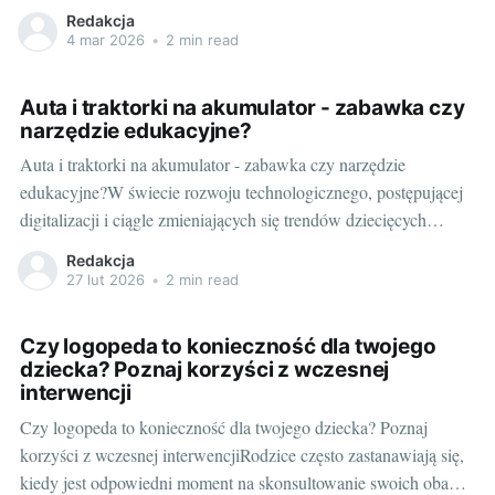
czy plac zabaw niewiele równać się może z fascynacją
Redakcja
prowadzeniem własnego autka na akumulator 2 osobowe. Czy
4 mar 2026
•
2 min read
warto zatem poszerzyć domowy garaż o takie
Auta i traktorki na akumulator - zabawka czy
narzędzie edukacyjne?
Auta i traktorki na akumulator - zabawka czy narzędzie
edukacyjne?W świecie rozwoju technologicznego, postępującej
digitalizacji i ciągle zmieniających się trendów dziecięcych
zabawek, coraz częściej rodzice stają przed dylematem - jakie
Redakcja
zabawki wybrać dla swojego dziecka? Czy traktorki i autka na
27 lut 2026
•
2 min read
akumulator dla dziecka to tylko zabawka, czy może również
Czy logopeda to konieczność dla twojego
dziecka? Poznaj korzyści z wczesnej
interwencji
Czy logopeda to konieczność dla twojego dziecka? Poznaj
korzyści z wczesnej interwencjiRodzice często zastanawiają się,
kiedy jest odpowiedni moment na skonsultowanie swoich obaw