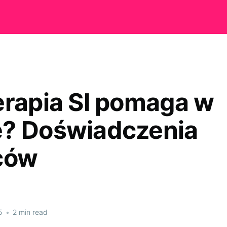
erapia SI pomaga w
? Doświadczenia
ców
5
•
2 min read