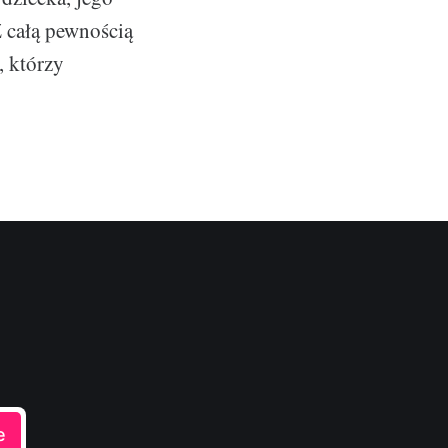
Z całą pewnością
, którzy
e