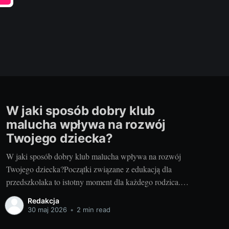
W jaki sposób dobry klub
malucha wpływa na rozwój
Twojego dziecka?
W jaki sposób dobry klub malucha wpływa na rozwój
Twojego dziecka?Początki związane z edukacją dla
przedszkolaka to istotny moment dla każdego rodzica.
Chodzi o to, aby wybrać najlepszy dla naszego dziecka
Redakcja
klub malucha. My, jako doświadczeni rodzice i blogerzy,
30 maj 2026
•
2 min read
chcielibyśmy podzielić się z Wami naszą wiedzą i