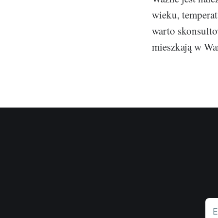
wieku, temperatu
warto skonsultow
mieszkają w Wa
E