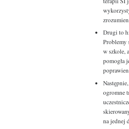
terapii SI
wykorzyst
zrozumieni
Drugi to h
Problemy s
w szkole, 
pomogła je
poprawien
Następnie,
ogromne tr
uczestnicz
skierowany
na jednej 