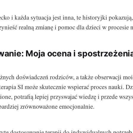
ko i każda sytuacja jest inna, te historyjki pokazują,
zynieść realną zmianę i pomoc dla dzieci w procesie 
nie: Moja ocena i spostrzeżenia
żnych doświadczeń rodziców, a także obserwacji moi
terapia SI może skutecznie wspierać proces nauki. Dzi
ione, potrafią lepiej przyswajać wiedzę i przede wszys
 bardziej zrównoważone emocjonalnie.
żyte dostosowanie terapii do indywidualnych potrzeb 