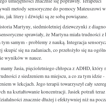
 jego umiejętności znacznie się poprawiły. Terapeuci
ywali metody sensoryczne do pomocy Mateuszowi w
u, jak litery i dźwięki są ze sobą powiązane.
istoria Martyny, siedmioletniej dziewczynki z diagn
ensoryczne sprawiały, że Martyna miała trudności z 
a tym samym - problemy z nauką. Integracja sensoryc
j skupić się na zadaniach, co przełożyło się na ogóln
ie wyników w nauce.
 mamy Jasia, pięcioletniego chłopca z ADHD, który 
udności z siedzeniem na miejscu, a co za tym idzie - 
eniem w lekcjach. Jego terapii towarzyszył cały szere
ch na kształtowanie koncentracji. Jasiek potrafi teraz
działalności znacznie dłużej i efektywniej niż na począ