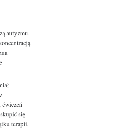
ozą autyzmu.
koncentracją
zna
e
miał
z
g ćwiczeń
 skupić się
tku terapii.