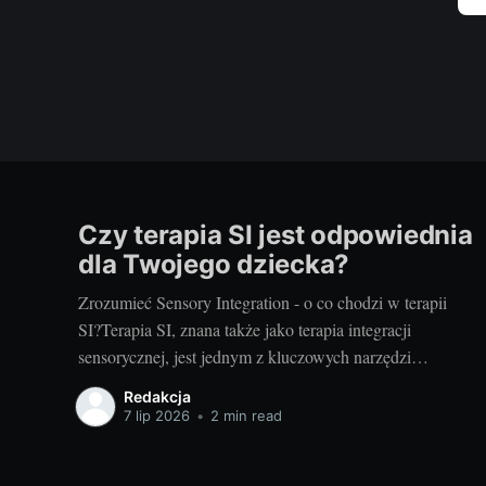
Czy terapia SI jest odpowiednia
dla Twojego dziecka?
Zrozumieć Sensory Integration - o co chodzi w terapii
SI?Terapia SI, znana także jako terapia integracji
sensorycznej, jest jednym z kluczowych narzędzi
wspierających rozwój dzieci. Koncentruje się na pomocy
Redakcja
dzieciom w uzyskaniu lepszej kontroli nad swoim ciałem
7 lip 2026
•
2 min read
oraz w zrozumieniu i procesowaniu informacji
sensorycznych, które odbierają poprzez zmysły. Terapia