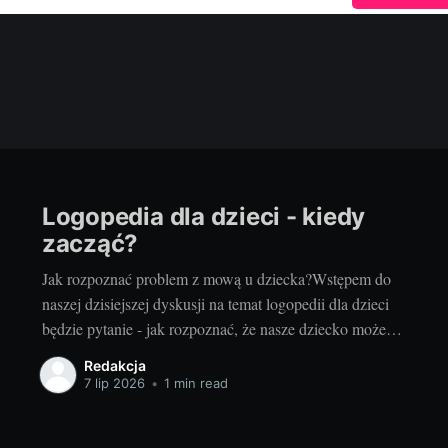
Logopedia dla dzieci - kiedy
zacząć?
Jak rozpoznać problem z mową u dziecka?Wstępem do
naszej dzisiejszej dyskusji na temat logopedii dla dzieci
będzie pytanie - jak rozpoznać, że nasze dziecko może
mieć problemy z mową? Warto już na wstępie zaznaczyć,
Redakcja
że nie każde opóźnienie w rozwoju mowy musi oznaczać
7 lip 2026
•
1 min read
poważny problem. Każde dziecko rozwija się