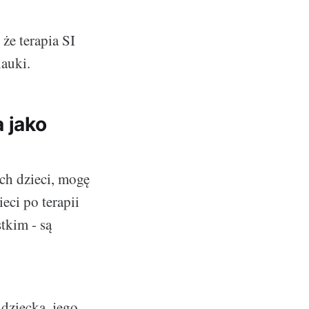
 że terapia SI
nauki.
 jako
ch dzieci, mogę
eci po terapii
tkim - są
dziecka, jego