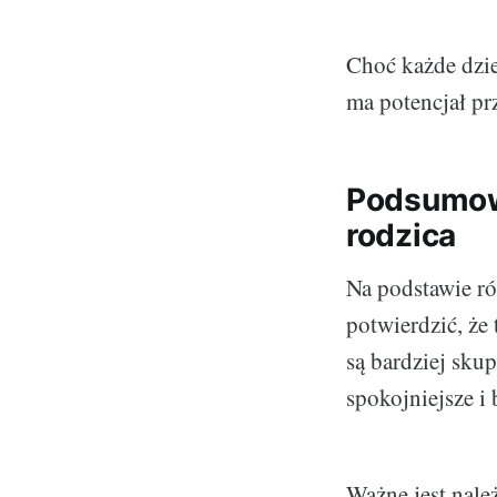
Choć każde dziec
ma potencjał pr
Podsumowa
rodzica
Na podstawie ró
potwierdzić, że 
są bardziej skup
spokojniejsze i
Ważne jest nale