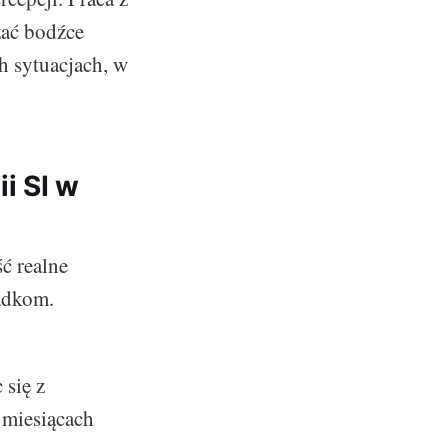
zać bodźce
h sytuacjach, w
i SI w
ć realne
padkom.
 się z
 miesiącach