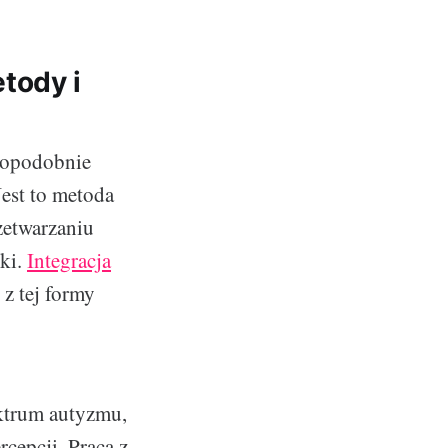
tody i
wdopodobnie
 Jest to metoda
zetwarzaniu
ki.
Integracja
 z tej formy
ektrum autyzmu,
cepcji. Praca z