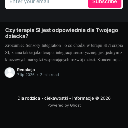
Enter your email
Subscribe
Czy terapia SI jest odpowiednia dla Twojego
dziecka?
Zrozumieć Sensory Integration - o co chodzi w terapii SI?Terapia
SI, znana także jako terapia integracji sensorycznej, jest jednym z
kluczowych narzędzi wspierających rozwój dzieci. Koncentruje
się na pomocy dzieciom w uzyskaniu lepszej kontroli nad swoim
Redakcja
ciałem oraz w zrozumieniu i procesowaniu informacji
7 lip 2026
•
2 min read
sensorycznych, które odbierają poprzez zmysły. Terapia
Dla rodzica - ciekawostki - informacje
© 2026
Powered by Ghost