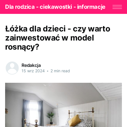
Dla rodzica - ciekawostki - informacje
Łóżka dla dzieci - czy warto
zainwestować w model
rosnący?
Redakcja
15 wrz 2024
•
2 min read