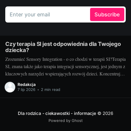
Enter your email
Subscribe
Czy terapia SI jest odpowiednia dla Twojego
dziecka?
Zrozumieć Sensory Integration - o co chodzi w terapii SI?Terapia
SI, znana także jako terapia integracji sensorycznej, jest jednym z
kluczowych narzędzi wspierających rozwój dzieci. Koncentruje
się na pomocy dzieciom w uzyskaniu lepszej kontroli nad swoim
Redakcja
ciałem oraz w zrozumieniu i procesowaniu informacji
7 lip 2026
•
2 min read
sensorycznych, które odbierają poprzez zmysły. Terapia
Dla rodzica - ciekawostki - informacje
© 2026
Powered by Ghost