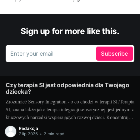
Sign up for more like this.
Enter your email
Subscribe
Czy terapia SI jest odpowiednia dla Twojego
dziecka?
Zrozumieć Sensory Integration - o co chodzi w terapii SI?Terapia
SI, znana także jako terapia integracji sensorycznej, jest jednym z
kluczowych narzędzi wspierających rozwój dzieci. Koncentruje
się na pomocy dzieciom w uzyskaniu lepszej kontroli nad swoim
Redakcja
ciałem oraz w zrozumieniu i procesowaniu informacji
7 lip 2026
•
2 min read