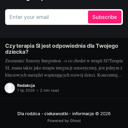
Enter your email
Subscribe
Czy terapia SI jest odpowiednia dla Twojego
dziecka?
Zrozumieć Sensory Integration - o co chodzi w terapii SI?Terapia
SI, znana także jako terapia integracji sensorycznej, jest jednym z
kluczowych narzędzi wspierających rozwój dzieci. Koncentruje
się na pomocy dzieciom w uzyskaniu lepszej kontroli nad swoim
Redakcja
ciałem oraz w zrozumieniu i procesowaniu informacji
7 lip 2026
•
2 min read
sensorycznych, które odbierają poprzez zmysły. Terapia
Dla rodzica - ciekawostki - informacje
© 2026
Powered by Ghost