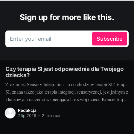
Sign up for more like this.
Enter your email
Subscribe
Czy terapia SI jest odpowiednia dla Twojego
dziecka?
Zrozumieć Sensory Integration - o co chodzi w terapii SI?Terapia
SI, znana także jako terapia integracji sensorycznej, jest jednym z
kluczowych narzędzi wspierających rozwój dzieci. Koncentruje
się na pomocy dzieciom w uzyskaniu lepszej kontroli nad swoim
Redakcja
ciałem oraz w zrozumieniu i procesowaniu informacji
7 lip 2026
•
2 min read
sensorycznych, które odbierają poprzez zmysły. Terapia