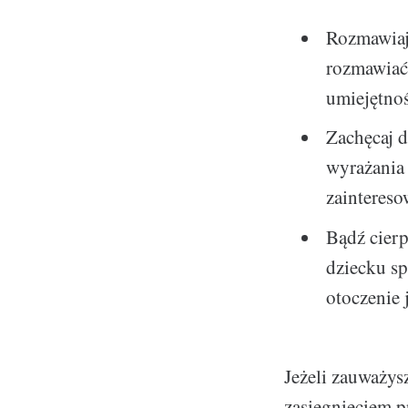
Rozmawiaj 
rozmawiać 
umiejętno
Zachęcaj d
wyrażania
zaintereso
Bądź cierp
dziecku sp
otoczenie 
Jeżeli zauważys
zasięgnięciem 