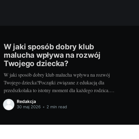
W jaki sposób dobry klub
malucha wpływa na rozwój
Twojego dziecka?
W jaki sposób dobry klub malucha wpływa na rozwój
Twojego dziecka?Początki związane z edukacją dla
przedszkolaka to istotny moment dla każdego rodzica.
Chodzi o to, aby wybrać najlepszy dla naszego dziecka
Redakcja
klub malucha. My, jako doświadczeni rodzice i blogerzy,
30 maj 2026
•
2 min read
chcielibyśmy podzielić się z Wami naszą wiedzą i
doświadczeniem, aby