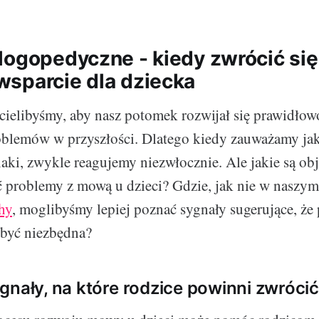
logopedyczne - kiedy zwrócić się
sparcie dla dziecka
hcielibyśmy, aby nasz potomek rozwijał się prawidłowo
oblemów w przyszłości. Dlatego kiedy zauważamy ja
aki, zwykle reagujemy niezwłocznie. Ale jakie są obj
 problemy z mową u dzieci? Gdzie, jak nie w naszy
hy
, moglibyśmy lepiej poznać sygnały sugerujące, ż
być niezbędna?
gnały, na które rodzice powinni zwróci