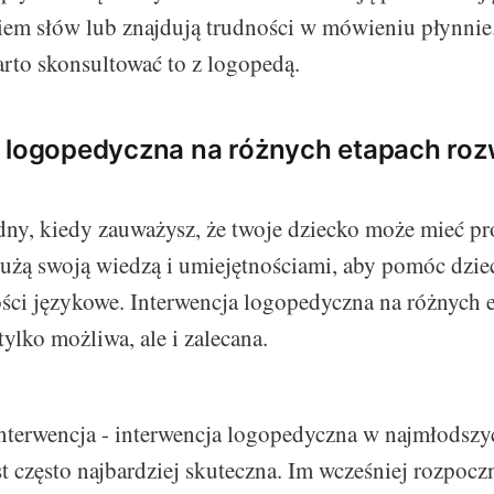
em słów lub znajdują trudności w mówieniu płynnie.
arto skonsultować to z logopedą.
a logopedyczna na różnych etapach roz
adny, kiedy zauważysz, że twoje dziecko może mieć p
użą swoją wiedzą i umiejętnościami, aby pomóc dzi
ści językowe. Interwencja logopedyczna na różnych 
 tylko możliwa, ale i zalecana.
terwencja - interwencja logopedyczna w najmłodszy
st często najbardziej skuteczna. Im wcześniej rozpoc