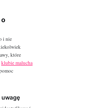
 o
 i nie
kiekolwiek
awy, które
m
klubie malucha
e pomoc
ć uwagę