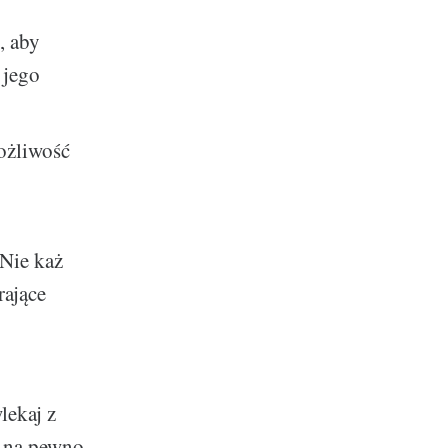
, aby
 jego
ożliwość
 Nie każ
rające
lekaj z
y na pewno