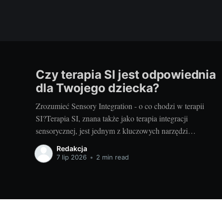
Czy terapia SI jest odpowiednia
dla Twojego dziecka?
Zrozumieć Sensory Integration - o co chodzi w terapii
SI?Terapia SI, znana także jako terapia integracji
sensorycznej, jest jednym z kluczowych narzędzi
wspierających rozwój dzieci. Koncentruje się na pomocy
Redakcja
dzieciom w uzyskaniu lepszej kontroli nad swoim ciałem
7 lip 2026
•
2 min read
oraz w zrozumieniu i procesowaniu informacji
sensorycznych, które odbierają poprzez zmysły. Terapia