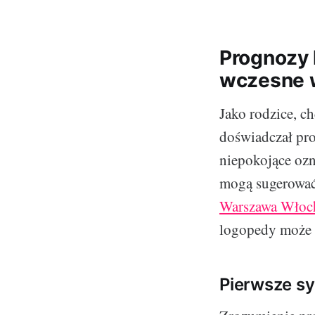
Prognozy 
wczesne w
Jako rodzice, c
doświadczał pr
niepokojące ozn
mogą sugerować
Warszawa Włoc
logopedy może 
Pierwsze sy