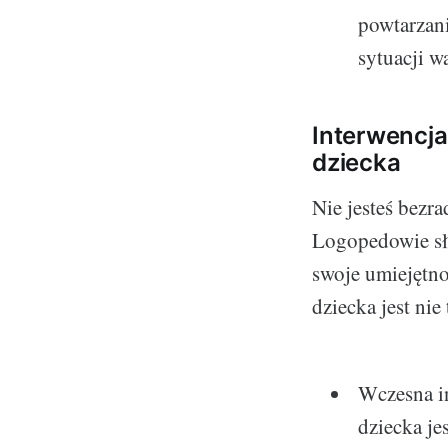
powtarzani
sytuacji w
Interwencj
dziecka
Nie jesteś bezr
Logopedowie sł
swoje umiejętno
dziecka jest nie
Wczesna in
dziecka je