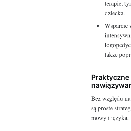
terapie, 
dziecka.
Wsparcie w
intensywni
logopedyc
także popr
Praktyczne 
nawiązywan
Bez względu na 
są proste strat
mowy i języka.