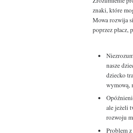
Zrozumienie pr
znaki, które mo
Mowa rozwija si
poprzez płacz, p
Niezrozumi
nasze dzi
dziecko tr
wymową, m
Opóźnienie
ale jeżeli
rozwoju m
Problem z 