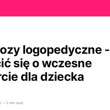
ozy logopedyczne -
ić się o wczesne
cie dla dziecka
5
•
2 min read