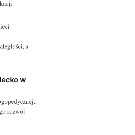
kacji
ieci
ległości, a
ziecko w
ogopedycznej,
ego rozwój