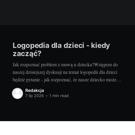
Logopedia dla dzieci - kiedy
zacząć?
Jak rozpoznać problem z mową u dziecka?Wstępem do
naszej dzisiejszej dyskusji na temat logopedii dla dzieci
będzie pytanie - jak rozpoznać, że nasze dziecko może
mieć problemy z mową? Warto już na wstępie zaznaczyć,
Redakcja
że nie każde opóźnienie w rozwoju mowy musi oznaczać
7 lip 2026
•
1 min read
poważny problem. Każde dziecko rozwija się