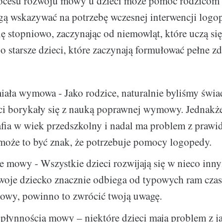
ocesu rozwoju mowy u dzieci może pomóc rodzicom 
gą wskazywać na potrzebę wczesnej interwencji logo
ę stopniowo, zaczynając od niemowląt, które uczą s
o starsze dzieci, które zaczynają formułować pełne zd
ała wymowa - Jako rodzice, naturalnie byliśmy świa
eci borykały się z nauką poprawnej wymowy. Jednakż
afia w wiek przedszkolny i nadal ma problem z prawi
oże to być znak, że potrzebuje pomocy logopedy.
 mowy - Wszystkie dzieci rozwijają się w nieco inn
 twoje dziecko znacznie odbiega od typowych ram cz
owy, powinno to zwrócić twoją uwagę.
płynnością mowy – niektóre dzieci mają problem z j