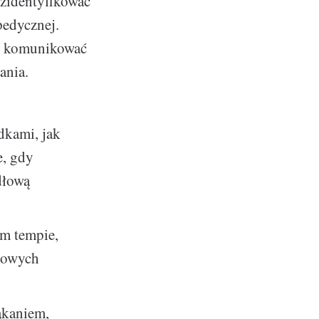
zidentyfikować
pedycznej.
ię komunikować
ania.
dkami, jak
e, gdy
dłową
ym tempie,
asowych
ąkaniem,