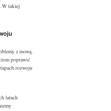
 W takiej
woju
roblemy z mową.
eciom poprawić
etapach rozwoju
ch latach
zniemy