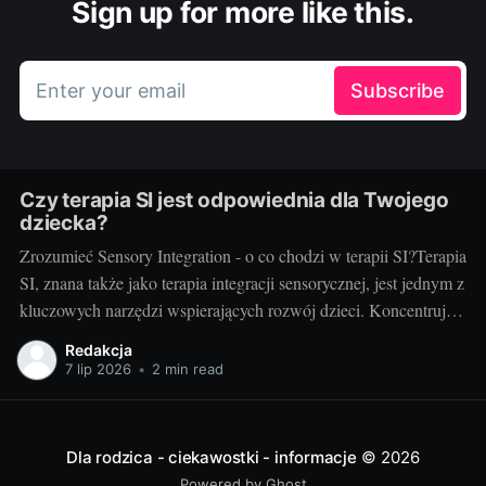
Sign up for more like this.
Enter your email
Subscribe
Czy terapia SI jest odpowiednia dla Twojego
dziecka?
Zrozumieć Sensory Integration - o co chodzi w terapii SI?Terapia
SI, znana także jako terapia integracji sensorycznej, jest jednym z
kluczowych narzędzi wspierających rozwój dzieci. Koncentruje
się na pomocy dzieciom w uzyskaniu lepszej kontroli nad swoim
Redakcja
ciałem oraz w zrozumieniu i procesowaniu informacji
7 lip 2026
•
2 min read
sensorycznych, które odbierają poprzez zmysły. Terapia
Dla rodzica - ciekawostki - informacje
© 2026
Powered by Ghost