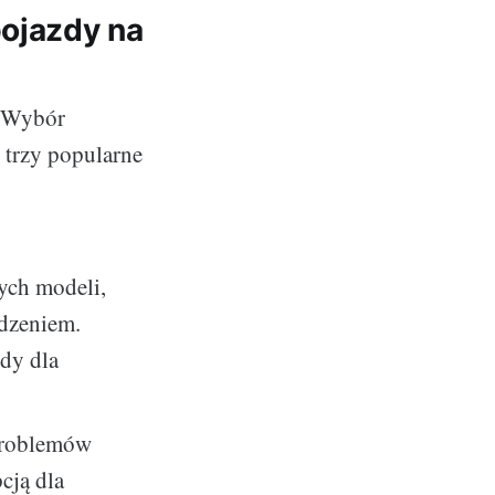
pojazdy na
. Wybór
trzy popularne
ych modeli,
adzeniem.
dy dla
problemów
cją dla