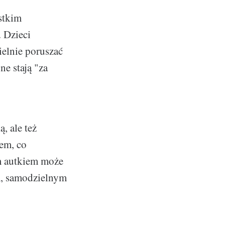
stkim
 Dzieci
ielnie poruszać
ne stają "za
, ale też
em, co
im autkiem może
m, samodzielnym