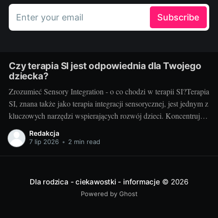
Enter your email
Subscribe
Czy terapia SI jest odpowiednia dla Twojego
dziecka?
Zrozumieć Sensory Integration - o co chodzi w terapii SI?Terapia
SI, znana także jako terapia integracji sensorycznej, jest jednym z
kluczowych narzędzi wspierających rozwój dzieci. Koncentruje
się na pomocy dzieciom w uzyskaniu lepszej kontroli nad swoim
Redakcja
ciałem oraz w zrozumieniu i procesowaniu informacji
7 lip 2026
•
2 min read
sensorycznych, które odbierają poprzez zmysły. Terapia
Dla rodzica - ciekawostki - informacje
© 2026
Powered by Ghost