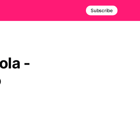
Subscribe
ola -
o