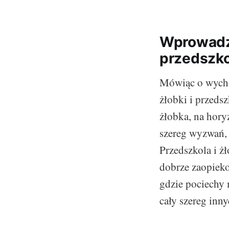
Wprowadze
przedszko
Mówiąc o wychow
żłobki i przeds
żłobka, na hory
szereg wyzwań, 
Przedszkola i żł
dobrze zaopieko
gdzie pociechy 
cały szereg inn