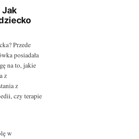
 Jak
dziecko
ecka? Przede
cówka posiadała
ę na to, jakie
a z
tania z
edii, czy terapie
olę w