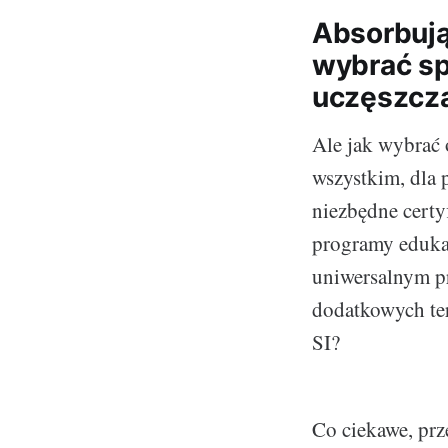
Absorbują
wybrać sp
uczęszcza
Ale jak wybrać 
wszystkim, dla 
niezbędne certy
programy eduka
uniwersalnym pr
dodatkowych ter
SI?
Co ciekawe, prz