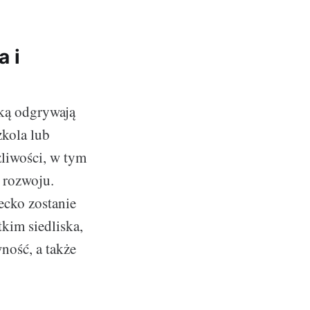
 i
aką odgrywają
zkola lub
żliwości, w tym
 rozwoju.
ecko zostanie
kim siedliska,
ność, a także