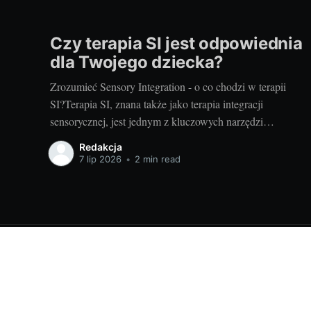
Czy terapia SI jest odpowiednia
dla Twojego dziecka?
Zrozumieć Sensory Integration - o co chodzi w terapii
SI?Terapia SI, znana także jako terapia integracji
sensorycznej, jest jednym z kluczowych narzędzi
wspierających rozwój dzieci. Koncentruje się na pomocy
Redakcja
dzieciom w uzyskaniu lepszej kontroli nad swoim ciałem
7 lip 2026
•
2 min read
oraz w zrozumieniu i procesowaniu informacji
sensorycznych, które odbierają poprzez zmysły. Terapia
Dla rodzica - ciekawostki - informacje
© 2026