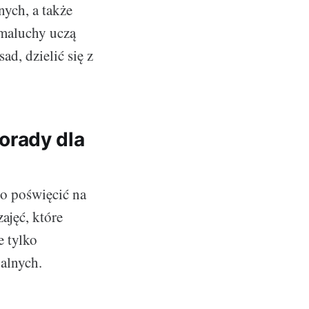
nych, a także
 maluchy uczą
ad, dzielić się z
orady dla
o poświęcić na
ajęć, które
e tylko
alnych.