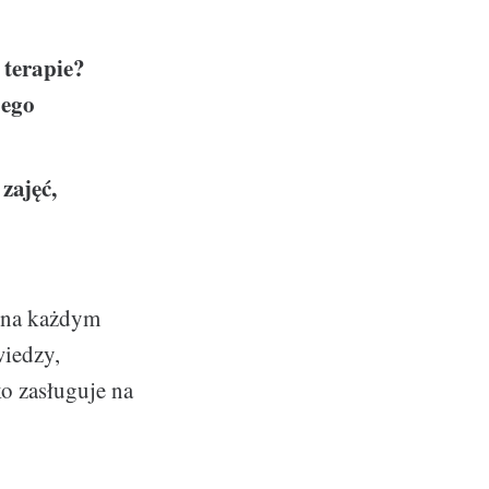
 terapie?
jego
zajęć,
u na każdym
wiedzy,
ko zasługuje na