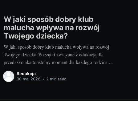
W jaki sposób dobry klub
malucha wpływa na rozwój
Twojego dziecka?
W jaki sposób dobry klub malucha wpływa na rozwój
Twojego dziecka?Początki związane z edukacją dla
przedszkolaka to istotny moment dla każdego rodzica.
Chodzi o to, aby wybrać najlepszy dla naszego dziecka
Redakcja
klub malucha. My, jako doświadczeni rodzice i blogerzy,
30 maj 2026
•
2 min read
chcielibyśmy podzielić się z Wami naszą wiedzą i
doświadczeniem, aby
Powered by Ghost