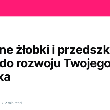
ne żłobki i przedszk
 do rozwoju Twojeg
ka
•
2 min read