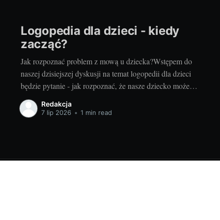
Logopedia dla dzieci - kiedy
zacząć?
Jak rozpoznać problem z mową u dziecka?Wstępem do
naszej dzisiejszej dyskusji na temat logopedii dla dzieci
będzie pytanie - jak rozpoznać, że nasze dziecko może
mieć problemy z mową? Warto już na wstępie zaznaczyć,
Redakcja
że nie każde opóźnienie w rozwoju mowy musi oznaczać
7 lip 2026
•
1 min read
poważny problem. Każde dziecko rozwija się