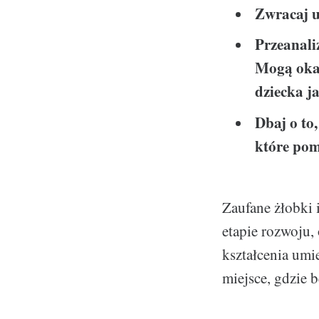
Zwracaj u
Przeanali
Mogą okaz
dziecka j
Dbaj o to
które po
Zaufane żłobki 
etapie rozwoju,
kształcenia umi
miejsce, gdzie b