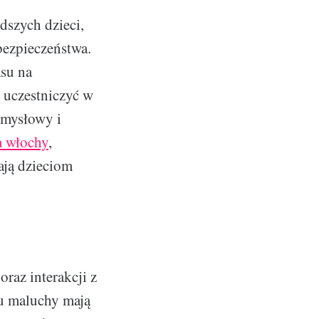
dszych dzieci,
bezpieczeństwa.
asu na
 uczestniczyć w
umysłowy i
a włochy
,
gają dzieciom
oraz interakcji z
u maluchy mają