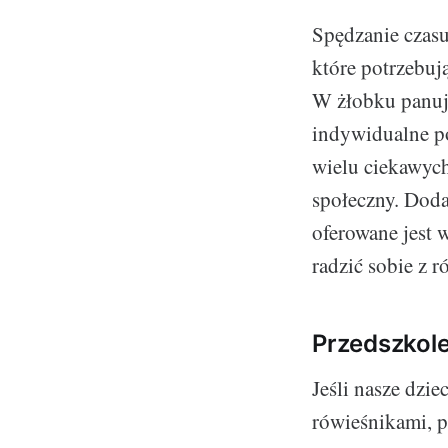
Spędzanie czasu
które potrzebuj
W żłobku panuje
indywidualne po
wielu ciekawych
społeczny. Doda
oferowane jest w
radzić sobie z 
Przedszkol
Jeśli nasze dzie
rówieśnikami, 