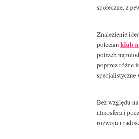
społeczne, z pe
Znalezienie idea
klub 
polecam
potrzeb najmłod
poprzez różne f
specjalistyczne 
Bez względu na 
atmosfera i po
rozwoju i radoś