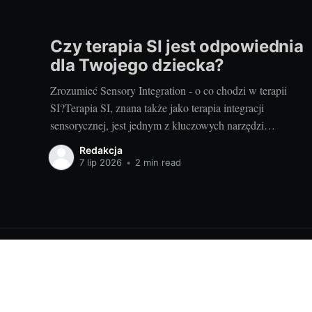
Czy terapia SI jest odpowiednia
dla Twojego dziecka?
Zrozumieć Sensory Integration - o co chodzi w terapii
SI?Terapia SI, znana także jako terapia integracji
sensorycznej, jest jednym z kluczowych narzędzi
wspierających rozwój dzieci. Koncentruje się na pomocy
Redakcja
dzieciom w uzyskaniu lepszej kontroli nad swoim ciałem
7 lip 2026
•
2 min read
oraz w zrozumieniu i procesowaniu informacji
sensorycznych, które odbierają poprzez zmysły. Terapia
Dla rodzica - ciekawostki - informacje
© 2026