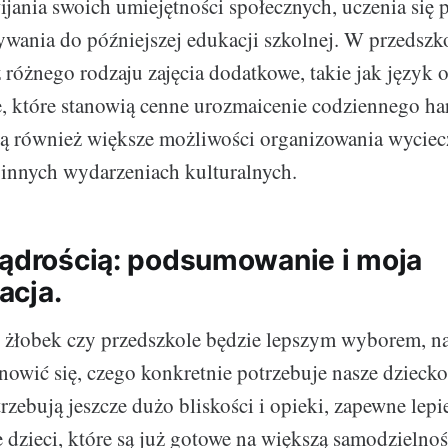
jania swoich umiejętności społecznych, uczenia się 
wania do późniejszej edukacji szkolnej. W przedszk
 różnego rodzaju zajęcia dodatkowe, takie jak język o
e, które stanowią cenne urozmaicenie codziennego 
ą również większe możliwości organizowania wyciec
innych wydarzeniach kulturalnych.
mądrością: podsumowanie i moja
acja.
 żłobek czy przedszkole będzie lepszym wyborem, n
nowić się, czego konkretnie potrzebuje nasze dzieck
trzebują jeszcze dużo bliskości i opieki, zapewne lepi
e dzieci, które są już gotowe na większą samodzielność