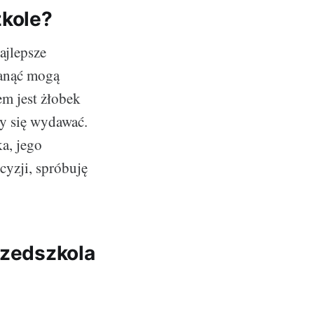
zkole?
ajlepsze
tanąć mogą
em jest żłobek
by się wydawać.
a, jego
yzji, spróbuję
rzedszkola