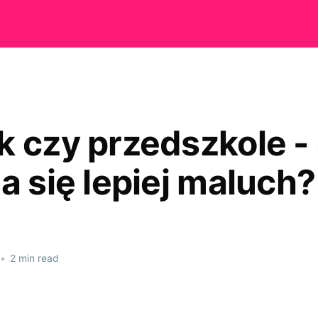
k czy przedszkole -
a się lepiej maluch?
•
2 min read