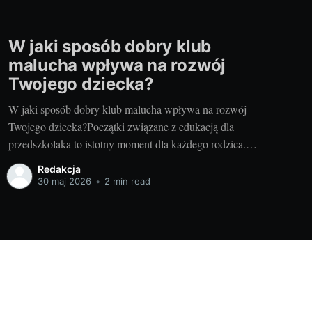
W jaki sposób dobry klub
malucha wpływa na rozwój
Twojego dziecka?
W jaki sposób dobry klub malucha wpływa na rozwój
Twojego dziecka?Początki związane z edukacją dla
przedszkolaka to istotny moment dla każdego rodzica.
Chodzi o to, aby wybrać najlepszy dla naszego dziecka
Redakcja
klub malucha. My, jako doświadczeni rodzice i blogerzy,
30 maj 2026
•
2 min read
chcielibyśmy podzielić się z Wami naszą wiedzą i
doświadczeniem, aby
Powered by Ghost