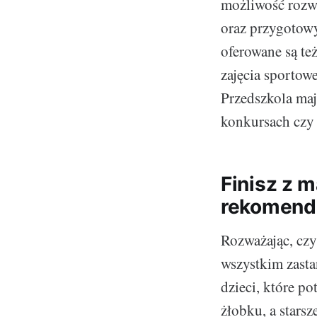
możliwość rozwi
oraz przygotowy
oferowane są też
zajęcia sportow
Przedszkola maj
konkursach czy 
Finisz z 
rekomend
Rozważając, czy
wszystkim zasta
dzieci, które po
żłobku, a starsz