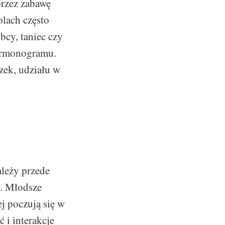
przez zabawę
olach często
bcy, taniec czy
harmonogramu.
zek, udziału w
ależy przede
o. Młodsze
ej poczują się w
 i interakcje