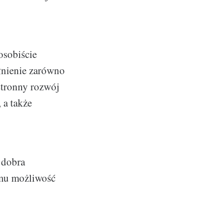
osobiście
ełnienie zarówno
stronny rozwój
 a także
 dobra
 mu możliwość